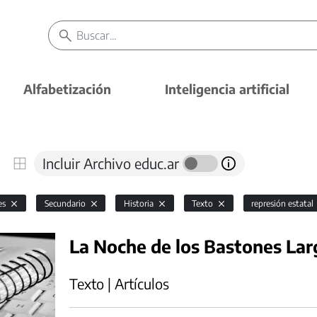
Alfabetización
Inteligencia artificial
Incluir Archivo educ.ar
es
Secundario
Historia
Texto
represión estatal
La Noche de los Bastones Lar
Texto | Artículos