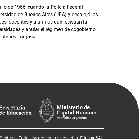
ulio de 1966, cuando la Policía Federal
versidad de Buenos Aires (UBA) y desalojó las
des, docentes y alumnos que resistían la
iversidades y anular el régimen de cogobierno.
astones Largos».
©
educ.ar
Todos los derechos reservados. Educ.ar SAU