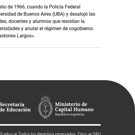
ulio de 1966, cuando la Policía Federal
versidad de Buenos Aires (UBA) y desalojó las
des, docentes y alumnos que resistían la
iversidades y anular el régimen de cogobierno.
astones Largos».
©
educ.ar
Todos los derechos reservados. Educ.ar SAU