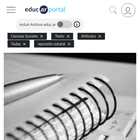
Incluir Archivo educ.ar
Ciencias Sociales
Texto
Artículos
Todas
represión estatal