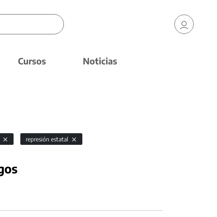
Cursos
Noticias
s
represión estatal
gos