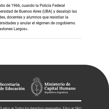
ulio de 1966, cuando la Policía Federal
versidad de Buenos Aires (UBA) y desalojó las
des, docentes y alumnos que resistían la
iversidades y anular el régimen de cogobierno.
astones Largos».
©
educ.ar
Todos los derechos reservados. Educ.ar SAU