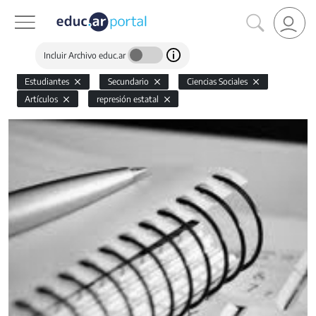
Incluir Archivo educ.ar
Estudiantes
Secundario
Ciencias Sociales
Artículos
represión estatal