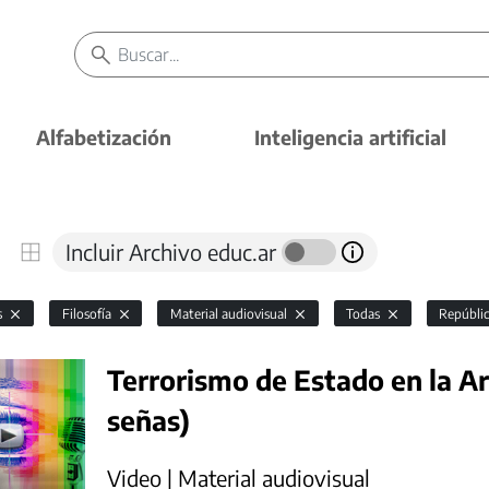
Alfabetización
Inteligencia artificial
Incluir Archivo educ.ar
s
Filosofía
Material audiovisual
Todas
Repúbli
Terrorismo de Estado en la A
señas)
Video | Material audiovisual