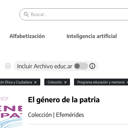
Alfabetización
Inteligencia artificial
Incluir Archivo educ.ar
ón Ética y Ciudadana
Colección
Programa educación y memoria
El género de la patria
Colección | Efemérides