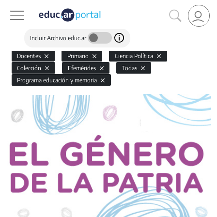
Incluir Archivo educ.ar
Docentes
Primario
Ciencia Política
Colección
Efemérides
Todas
Programa educación y memoria