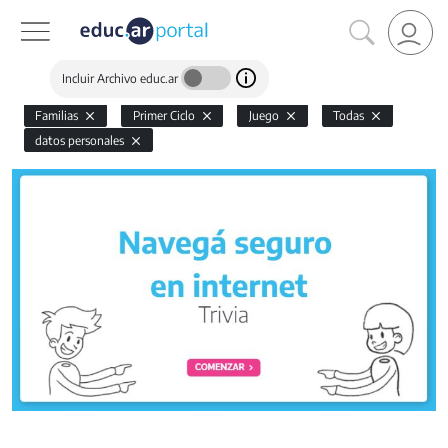
Incluir Archivo educ.ar
Familias
Primer Ciclo
Juego
Todas
datos personales