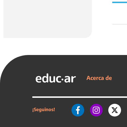
Acerca de
¡Seguinos!