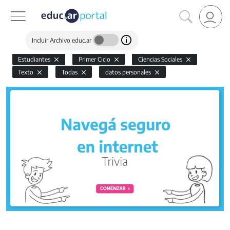
Incluir Archivo educ.ar
Estudiantes
Primer Ciclo
Ciencias Sociales
Texto
Todas
datos personales