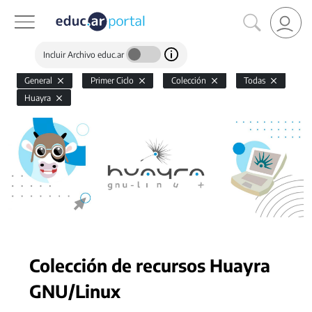
Incluir Archivo educ.ar
General
Primer Ciclo
Colección
Todas
Huayra
Colección de recursos Huayra
GNU/Linux