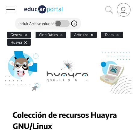
Incluir Archivo educ.ar
General
Ciclo Básico
Artículos
Todas
Huayra
Colección de recursos Huayra
GNU/Linux