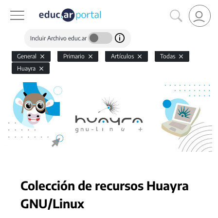
Incluir Archivo educ.ar
General
Primario
Artículos
Todas
Huayra
Colección de recursos Huayra
GNU/Linux