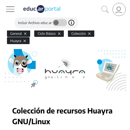
Incluir Archivo educ.ar
General
Ciclo Básico
Colección
Huayra
Colección de recursos Huayra
GNU/Linux