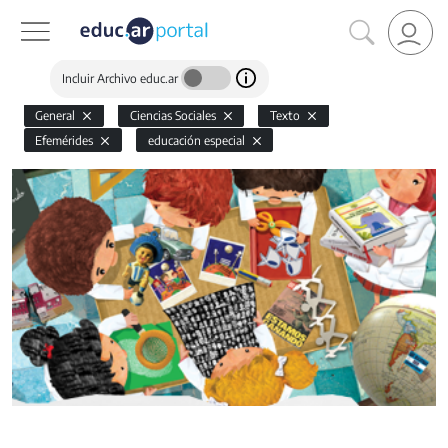
Incluir Archivo educ.ar
General
Ciencias Sociales
Texto
Efemérides
educación especial