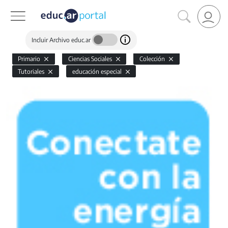
Incluir Archivo educ.ar
Primario
Ciencias Sociales
Colección
Tutoriales
educación especial