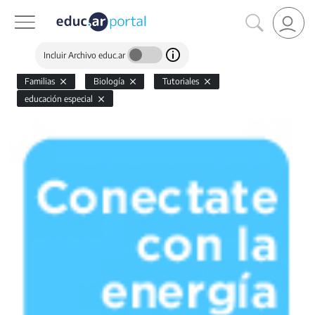
Incluir Archivo educ.ar
Familias
Biología
Tutoriales
educación especial