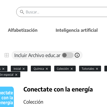
Alfabetización
Inteligencia artificial
Incluir Archivo educ.ar
s
Inicial
Química
Colección
Tutoriales
ón especial
Conectate con la energía
Colección