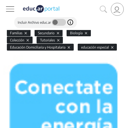
Incluir Archivo educ.ar
Familias
Secundario
Biología
Colección
Tutoriales
Educación Domiciliaria y Hospitalaria
educación especial