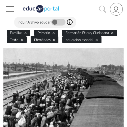
Incluir Archivo educ.ar
Familias
Primario
Formación Ética y Ciudadana
Texto
Efemérides
educación especial