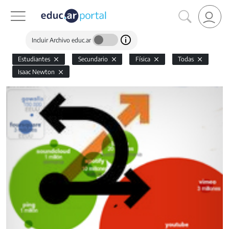
Incluir Archivo educ.ar
Estudiantes
Secundario
Física
Todas
Isaac Newton