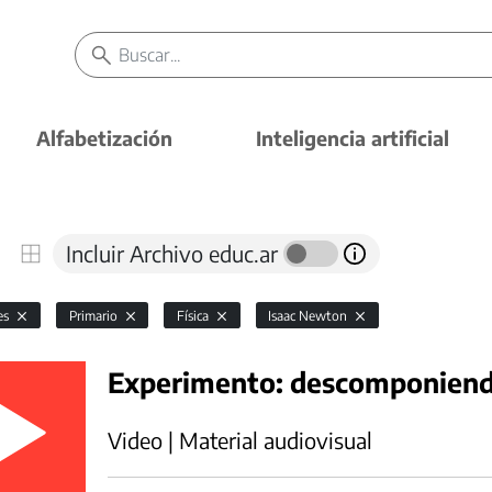
Alfabetización
Inteligencia artificial
Incluir Archivo educ.ar
es
Primario
Física
Isaac Newton
Experimento: descomponiendo
Video | Material audiovisual