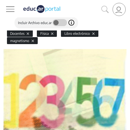
Incluir Archivo educ.ar
Docentes
Física
Libro electrónico
magnetismo