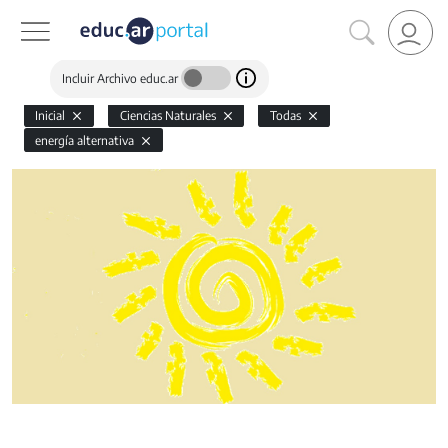
Incluir Archivo educ.ar
Inicial
Ciencias Naturales
Todas
energía alternativa