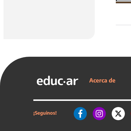
Acerca de
¡Seguinos!