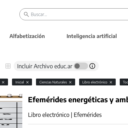
Alfabetización
Inteligencia artificial
Incluir Archivo educ.ar
l
Inicial
Ciencias Naturales
Libro electrónico
To
Efemérides energéticas y am
Libro electrónico | Efemérides