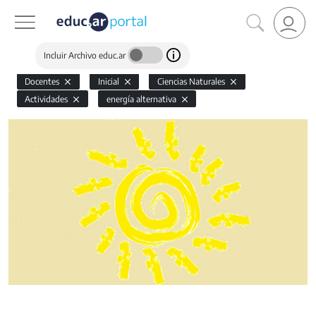
Incluir Archivo educ.ar
Docentes
Inicial
Ciencias Naturales
Actividades
energía alternativa