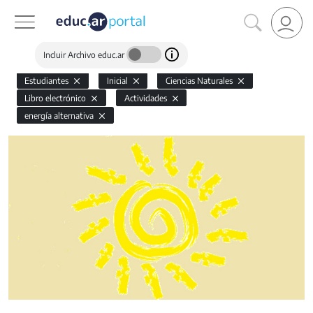
Incluir Archivo educ.ar
Estudiantes
Inicial
Ciencias Naturales
Libro electrónico
Actividades
energía alternativa