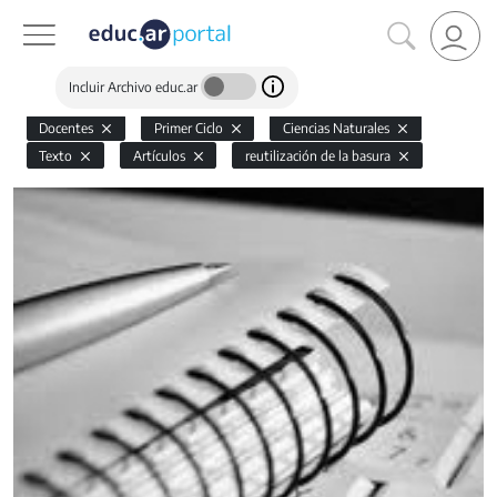
Incluir Archivo educ.ar
Docentes
Primer Ciclo
Ciencias Naturales
Texto
Artículos
reutilización de la basura