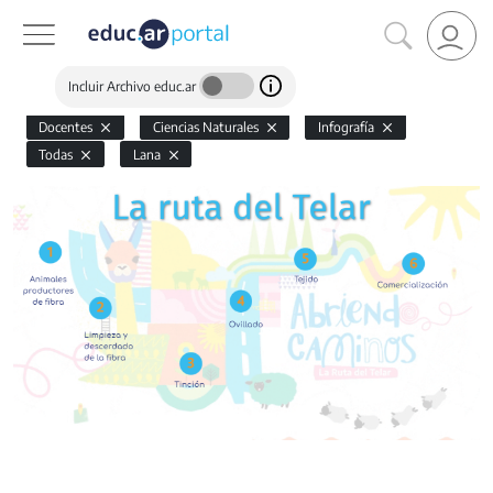
Incluir Archivo educ.ar
Docentes
Ciencias Naturales
Infografía
Todas
Lana