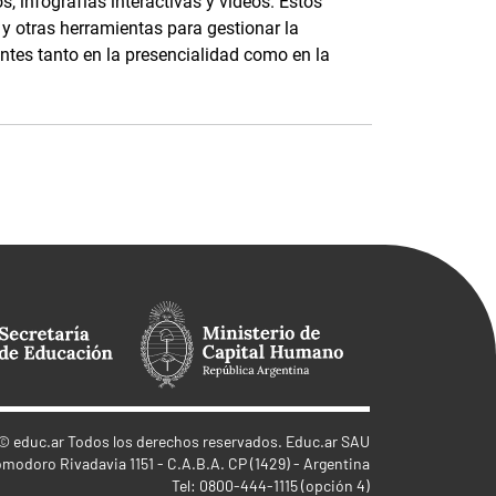
s, infografías interactivas y videos. Estos
 y otras herramientas para gestionar la
antes tanto en la presencialidad como en la
©
educ.ar
Todos los derechos reservados. Educ.ar SAU
omodoro Rivadavia 1151 - C.A.B.A. CP (1429) - Argentina
Tel: 0800-444-1115 (opción 4)