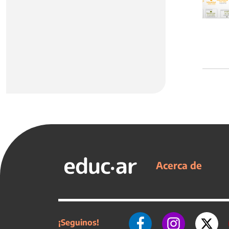
Acerca de
¡Seguinos!