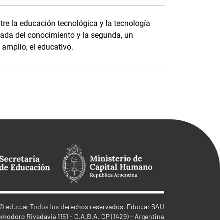
tre la educación tecnológica y la tecnología
zada del conocimiento y la segunda, un
amplio, el educativo.
©
educ.ar
Todos los derechos reservados. Educ.ar SAU
omodoro Rivadavia 1151 - C.A.B.A. CP (1429) - Argentina