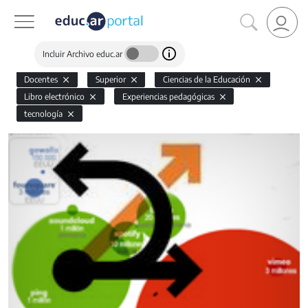
Incluir Archivo educ.ar
Docentes
Superior
Ciencias de la Educación
Libro electrónico
Experiencias pedagógicas
tecnología