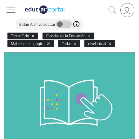
Incluir Archivo educ.ar
Tercer Ciclo
Ciencias de la Educación
Material pedagógico
Todas
nivel inicial