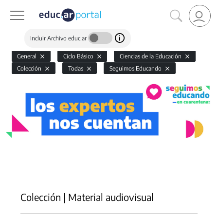
Incluir Archivo educ.ar
General
Ciclo Básico
Ciencias de la Educación
Colección
Todas
Seguimos Educando
⠀
Colección | Material audiovisual