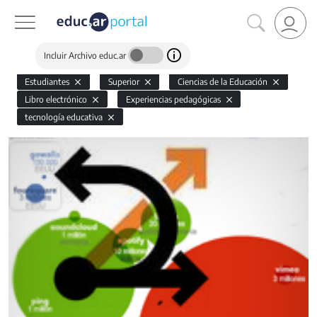
Incluir Archivo educ.ar
Estudiantes
Superior
Ciencias de la Educación
Libro electrónico
Experiencias pedagógicas
tecnología educativa