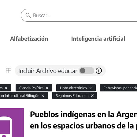
Alfabetización
Inteligencia artificial
Incluir Archivo educ.ar
es
Ciencia Política
Libro electrónico
Entrevistas, ponenci
ón Intercultural Bilingüe
Seguimos Educando
Pueblos indígenas en la Arge
en los espacios urbanos de la