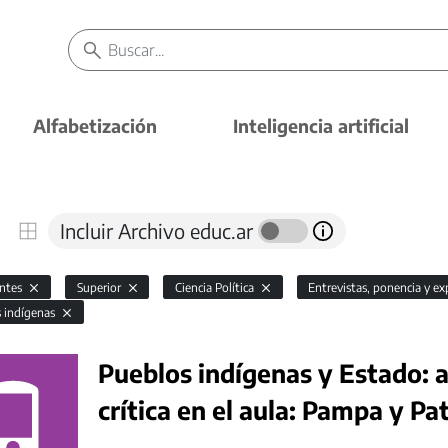
Alfabetización
Inteligencia artificial
Incluir Archivo educ.ar
antes
Superior
Ciencia Política
Entrevistas, ponencia y e
s indígenas
Pueblos indígenas y Estado: a
crítica en el aula: Pampa y P