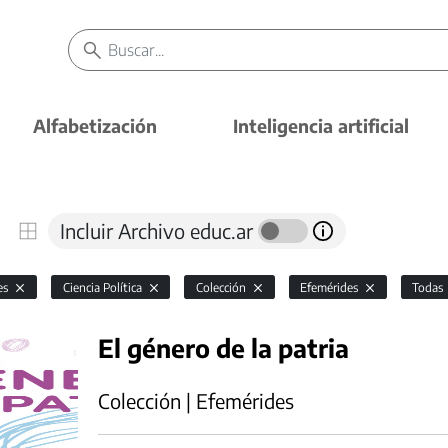
Alfabetización
Inteligencia artificial
Incluir Archivo educ.ar
es
Ciencia Política
Colección
Efemérides
Todas
El género de la patria
Colección | Efemérides