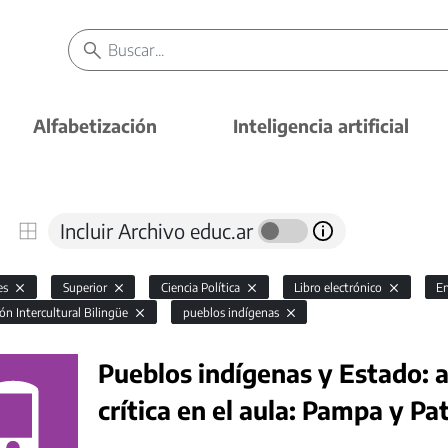
Alfabetización
Inteligencia artificial
Incluir Archivo educ.ar
es
Superior
Ciencia Política
Libro electrónico
En
ón Intercultural Bilingüe
pueblos indígenas
Pueblos indígenas y Estado: a
crítica en el aula: Pampa y P