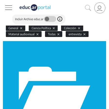
Incluir Archivo educ.ar
General
Ciencia Política
Colección
Material audiovisual
Todas
entrevista