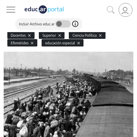
Incluir Archivo educ.ar
Docentes
Superior
Ciencia Política
Efemérides
educación especial