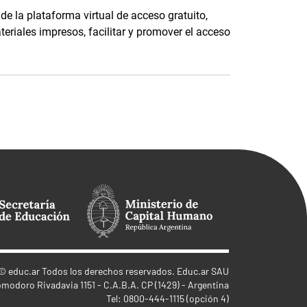
 la plataforma virtual de acceso gratuito,
teriales impresos, facilitar y promover el acceso
©
educ.ar
Todos los derechos reservados. Educ.ar SAU
omodoro Rivadavia 1151 - C.A.B.A. CP (1429) - Argentina
Tel: 0800-444-1115 (opción 4)