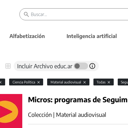
Alfabetización
Inteligencia artificial
Incluir Archivo educ.ar
Ciencia Política
Material audiovisual
Todas
Seg
Micros: programas de Segui
Colección | Material audiovisual