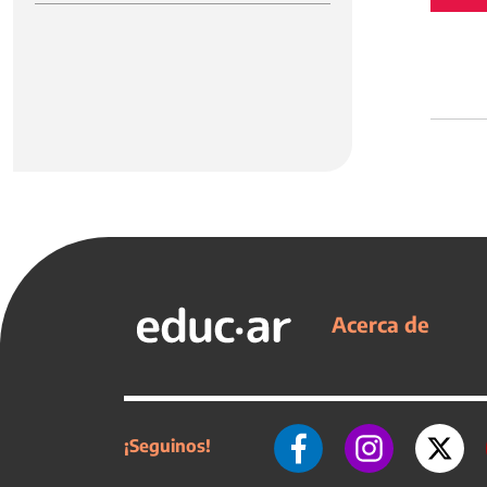
Acerca de
¡Seguinos!