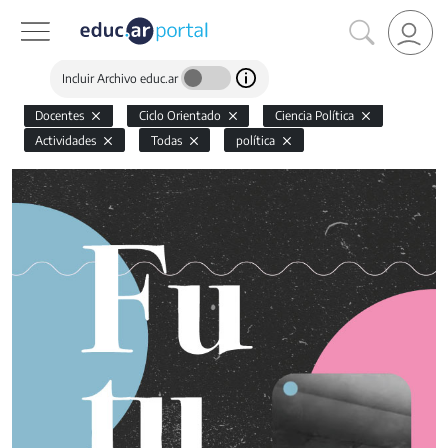
Incluir Archivo educ.ar
Docentes
Ciclo Orientado
Ciencia Política
Actividades
Todas
política