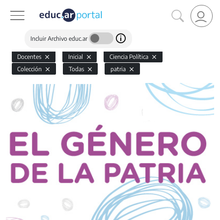
Incluir Archivo educ.ar
Docentes
Inicial
Ciencia Política
Colección
Todas
patria