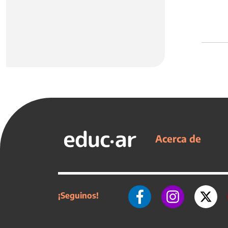
Acerca de
¡Seguinos!