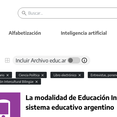
Alfabetización
Inteligencia artificial
Incluir Archivo educ.ar
ario
Ciencia Política
Libro electrónico
Entrevistas, ponen
ón Intercultural Bilingüe
La modalidad de Educación Int
sistema educativo argentino