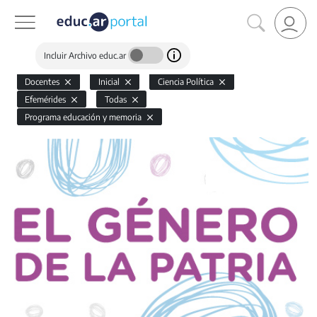
Incluir Archivo educ.ar
Docentes
Inicial
Ciencia Política
Efemérides
Todas
Programa educación y memoria