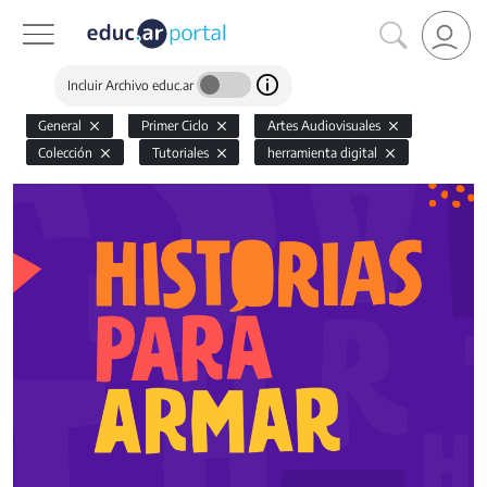
Incluir Archivo educ.ar
General
Primer Ciclo
Artes Audiovisuales
Colección
Tutoriales
herramienta digital