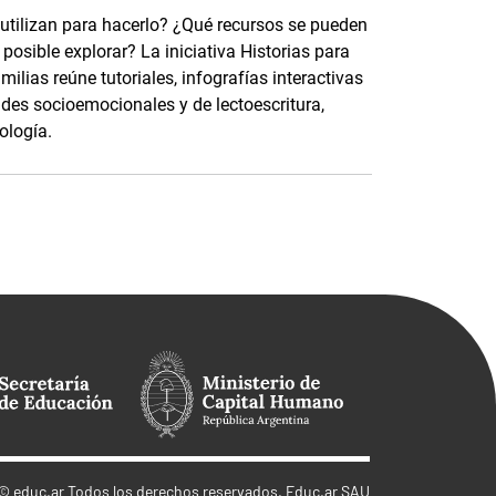
 utilizan para hacerlo? ¿Qué recursos se pueden
osible explorar? La iniciativa Historias para
ilias reúne tutoriales, infografías interactivas
ades socioemocionales y de lectoescritura,
ología.
©
educ.ar
Todos los derechos reservados. Educ.ar SAU