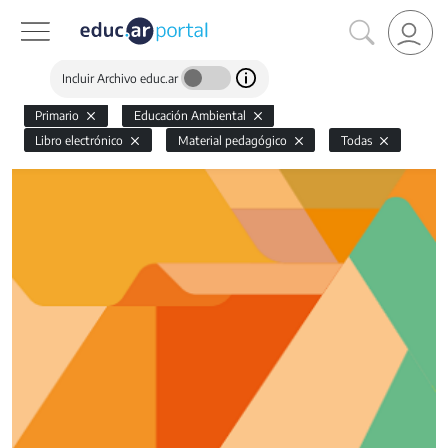
Incluir Archivo educ.ar
Primario
Educación Ambiental
Libro electrónico
Material pedagógico
Todas